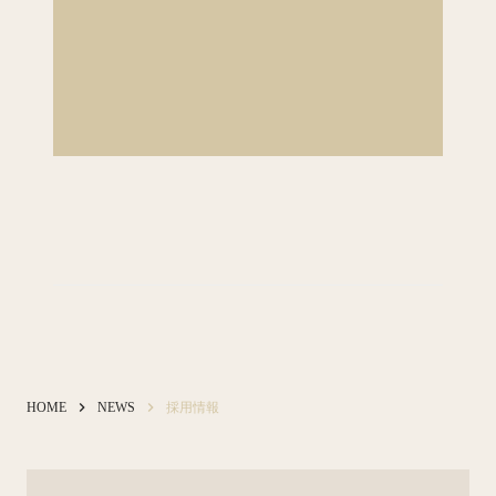
keyboard_arrow_right
keyboard_arrow_right
HOME
NEWS
採用情報