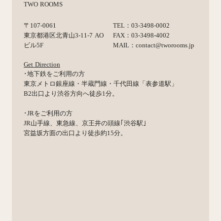
TWO ROOMS
〒107-0061
TEL：03-3498-0002
東京都港区北青山3-11-7 AO
FAX：03-3498-4002
ビル5F
MAIL：contact@tworooms.jp
Get Direction
･地下鉄をご利用の方
東京メトロ銀座線・半蔵門線・千代田線「表参道駅」
B2出口より渋谷方向へ徒歩1分。
･JRをご利用の方
JR山手線、東急線、京王井の頭線｢渋谷駅｣
宮益坂方面の出口より徒歩約15分。