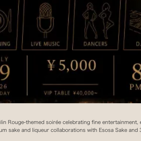
in Rouge-themed soirée celebrating fine entertainment, 
um sake and liqueur collaborations with Esosa Sake and 