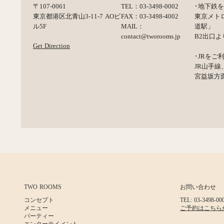
〒107-0061
TEL：03-3498-0002
･地下鉄
東京都港区北青山3-11-7 AOビ
FAX：03-3498-4002
東京メト
ル5F
MAIL：
道駅」
contact@tworooms.jp
B2出口
Get Direction
･JRをご
JR山手
宮益坂方
TWO ROOMS
お問い合わせ
コンセプト
TEL: 03-3498-00
メニュー
ご予約はこちら
パーティー