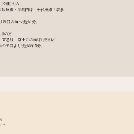
をご利用の方
ロ銀座線・半蔵門線・千代田線「表参
より渋谷方向へ徒歩1分。
利用の方
線、東急線、京王井の頭線｢渋谷駅｣
面の出口より徒歩約15分。
02
から